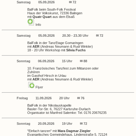
Samstag
05.09.2026
✉ 72
BalFolk beim South-Folk Festival
Haus der Volkskunst, 72336 Balingen
mit
Quatr Quart
aus dem Elsaß
Info
Samstag
05.09.2026
20.30 - 23.30 Uhr
✉ 72
BalFolk in der TanzEtage Gomaringen
mit
AER
(Andreas Neumann & Rudi Winkler)
18 - 20 Uhr Workshop mit
Silvia Fuchs
Sonntag
06.09.2026
15 Uhr
✉ 88
10. Französisches Tanzfest zum Mittanzen oder
Zuhören
im Gasthof Hirsch in Urlau
mit
AER
(Andreas Neumann & Rudi Winkler)
Flyer
Freitag
11.09.2026
20 Uhr
✉ 76
BalFolk in der Nikolauskapelle
Basler-Tor-Str. 6, 76227 Karlsruhe-Durlach
Organisator ist Manfred Salemke: Tel. 0176 20676235
Sonntag
20.09.2026
19 Uhr
✉ 72
"Einfach tanzen" mit
Mara Dagmar Ziegler
Evangelisches Gemeindehaus, Lindenstraße 5, 72124