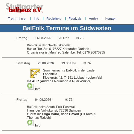
Termine
Info
Regiolinks
Festivals
Archiv
Kontakt
BalFolk Termine im Südwesten
Freitag
14.08.2026
20 Uhr
✉ 76
BalFolk in der Nikolauskapelle
Basler-Tor-Str. 6, 76227 Karlsruhe-Durlach
Organisator ist Manfred Salemke: Tel. 0176 20676235
Samstag
29.08.2026
19.30 Uhr
✉ 74
Sommernachts BalFolk in der Linde
Lobenfeld
Klosterstr. 42, 74931 Lobbach-Lobenfeld
mit
AER
(Andreas Neumann & Rudi Winkler)
Info
Freitag
04.09.2026
✉ 72
BalFolk beim South-Folk Festival
Haus der Volkskunst, 72336 Balingen
zuerst die
Orga Band
, dann
Havok
(Ulli Alles &
Thomas Raisch)
Info