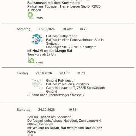
Ballkanesen mit dem Kontrabass
Fichtehaus Tübingen, Herrenberger Str.40, 72070
Tübingen
Infos
Samstag
17.10.2026
19 Uhr
✉ 70
BalFolk-Stuttgart e.V.
BalFolk im Alten Feuerwehrhaus Süd in
Stuttgart
Möhringer Str. 56, 70199 Stuttgart
mit
No&Mi
und
Le Mange Bal
Tanzkurs ab 17 Uhr
Flyer
Freitag
23.10.2026
20 Uhr
✉ 73
Gmünd Folk tanzt!
BalFolk im
Neuen Augustinus
Gemeindehausstr.7, 73525 Schwäbisch
Gmünd
(Zufahrt über Oberbettringer Strasse!)
Samstag
24.10.2026
✉ 88
BalFolk Tanzen am Bodensee
Dorfgemeinschaftshaus Nussdorf, Zum Laugele 4,
88662 Überlingen
mit
Wouter en Draak
,
Bal Affaire
und
Duo Super
Nova