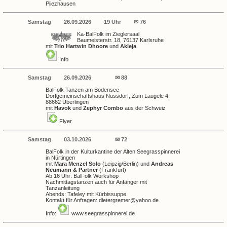
Pliezhausen
Samstag
26.09.2026
19 Uhr
✉ 76
Ka-BalFolk im Zieglersaal
Baumeisterstr. 18, 76137 Karlsruhe
mit
Trio Hartwin Dhoore
und
Akleja
Info
Samstag
26.09.2026
✉ 88
BalFolk Tanzen am Bodensee
Dorfgemeinschaftshaus Nussdorf, Zum Laugele 4,
88662 Überlingen
mit
Havok
und
Zephyr Combo
aus der Schweiz
Flyer
Samstag
03.10.2026
✉ 72
BalFolk in der Kulturkantine der Alten Seegrasspinnerei
in Nürtingen
mit
Mara Menzel Solo
(Leipzig/Berlin) und
Andreas
Neumann & Partner
(Frankfurt)
Ab 16 Uhr: BalFolk Workshop
Nachmittagstanzen auch für Anfänger mit
Tanzanleitung
Abends: Tafeley mit Kürbissuppe
Kontakt für Anfragen:
dietergremer@yahoo.de
Info:
www.seegrasspinnerei.de