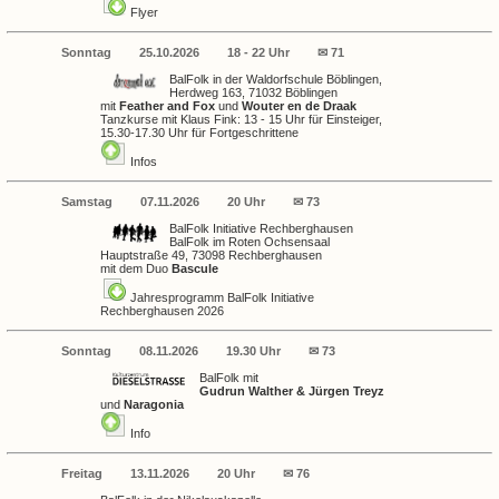
Flyer
Sonntag
25.10.2026
18 - 22 Uhr
✉ 71
BalFolk in der Waldorfschule Böblingen,
Herdweg 163, 71032 Böblingen
mit
Feather and Fox
und
Wouter en de Draak
Tanzkurse mit Klaus Fink: 13 - 15 Uhr für Einsteiger,
15.30-17.30 Uhr für Fortgeschrittene
Infos
Samstag
07.11.2026
20 Uhr
✉ 73
BalFolk Initiative Rechberghausen
BalFolk im Roten Ochsensaal
Hauptstraße 49, 73098 Rechberghausen
mit dem Duo
Bascule
Jahresprogramm BalFolk Initiative
Rechberghausen 2026
Sonntag
08.11.2026
19.30 Uhr
✉ 73
BalFolk mit
Gudrun Walther & Jürgen Treyz
und
Naragonia
Info
Freitag
13.11.2026
20 Uhr
✉ 76