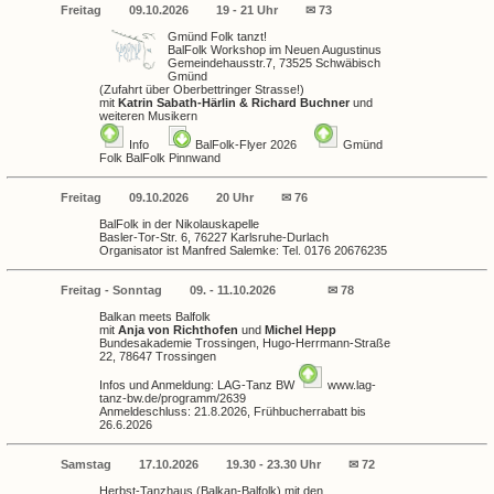
Freitag
09.10.2026
19 - 21 Uhr
✉ 73
Gmünd Folk tanzt!
BalFolk Workshop im
Neuen Augustinus
Gemeindehausstr.7, 73525 Schwäbisch
Gmünd
(Zufahrt über Oberbettringer Strasse!)
mit
Katrin Sabath-Härlin & Richard Buchner
und
weiteren Musikern
Info
BalFolk-Flyer 2026
Gmünd
Folk BalFolk Pinnwand
Freitag
09.10.2026
20 Uhr
✉ 76
BalFolk in der Nikolauskapelle
Basler-Tor-Str. 6, 76227 Karlsruhe-Durlach
Organisator ist Manfred Salemke: Tel. 0176 20676235
Freitag - Sonntag
09. - 11.10.2026
✉ 78
Balkan meets Balfolk
mit
Anja von Richthofen
und
Michel Hepp
Bundesakademie Trossingen, Hugo-Herrmann-Straße
22, 78647 Trossingen
Infos und Anmeldung: LAG-Tanz BW
www.lag-
tanz-bw.de/programm/2639
Anmeldeschluss: 21.8.2026, Frühbucherrabatt bis
26.6.2026
Samstag
17.10.2026
19.30 - 23.30 Uhr
✉ 72
Herbst-Tanzhaus (Balkan-Balfolk) mit den