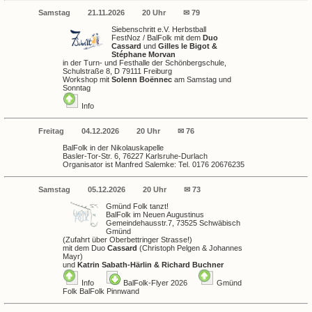
Samstag
21.11.2026
20 Uhr
✉ 79
Siebenschritt e.V. Herbstball
FestNoz / BalFolk mit dem
Duo
Cassard
und
Gilles le Bigot &
Stéphane Morvan
in der Turn- und Festhalle der Schönbergschule,
Schulstraße 8, D 79111 Freiburg
Workshop mit
Solenn Boënnec
am Samstag und
Sonntag
Info
Freitag
04.12.2026
20 Uhr
✉ 76
BalFolk in der Nikolauskapelle
Basler-Tor-Str. 6, 76227 Karlsruhe-Durlach
Organisator ist Manfred Salemke: Tel. 0176 20676235
Samstag
05.12.2026
20 Uhr
✉ 73
Gmünd Folk tanzt!
BalFolk im
Neuen Augustinus
Gemeindehausstr.7, 73525 Schwäbisch
Gmünd
(Zufahrt über Oberbettringer Strasse!)
mit dem Duo
Cassard
(Christoph Pelgen & Johannes
Mayr)
und
Katrin Sabath-Härlin & Richard Buchner
Info
BalFolk-Flyer 2026
Gmünd
Folk BalFolk Pinnwand