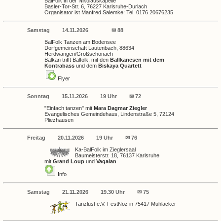
BalFolk in der Nikolauskapelle
Basler-Tor-Str. 6, 76227 Karlsruhe-Durlach
Organisator ist Manfred Salemke: Tel. 0176 20676235
Samstag
14.11.2026
✉ 88
BalFolk Tanzen am Bodensee
Dorfgemeinschaft Lautenbach, 88634
Herdwangen/Großschönach
Balkan trifft Balfolk, mit den
Ballkanesen mit dem
Kontrabass
und dem
Biskaya Quartett
Flyer
Sonntag
15.11.2026
19 Uhr
✉ 72
"Einfach tanzen" mit
Mara Dagmar Ziegler
Evangelisches Gemeindehaus, Lindenstraße 5, 72124
Pliezhausen
Freitag
20.11.2026
19 Uhr
✉ 76
Ka-BalFolk im Zieglersaal
Baumeisterstr. 18, 76137 Karlsruhe
mit
Grand Loup
und
Vagalan
Info
Samstag
21.11.2026
19.30 Uhr
✉ 75
Tanzlust e.V. FestNoz in 75417 Mühlacker