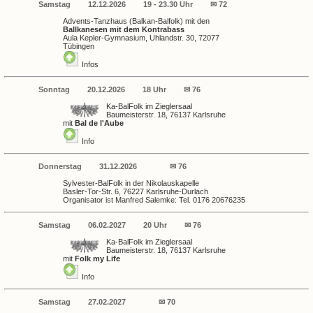
Samstag
12.12.2026
19 - 23.30 Uhr
✉ 72
Advents-Tanzhaus (Balkan-Balfolk) mit den
Ballkanesen mit dem Kontrabass
Aula Kepler-Gymnasium, Uhlandstr. 30, 72077
Tübingen
Infos
Sonntag
20.12.2026
18 Uhr
✉ 76
Ka-BalFolk im Zieglersaal
Baumeisterstr. 18, 76137 Karlsruhe
mit
Bal de l'Aube
Info
Donnerstag
31.12.2026
✉ 76
Sylvester-BalFolk in der Nikolauskapelle
Basler-Tor-Str. 6, 76227 Karlsruhe-Durlach
Organisator ist Manfred Salemke: Tel. 0176 20676235
Samstag
06.02.2027
20 Uhr
✉ 76
Ka-BalFolk im Zieglersaal
Baumeisterstr. 18, 76137 Karlsruhe
mit
Folk my Life
Info
Samstag
27.02.2027
✉ 70